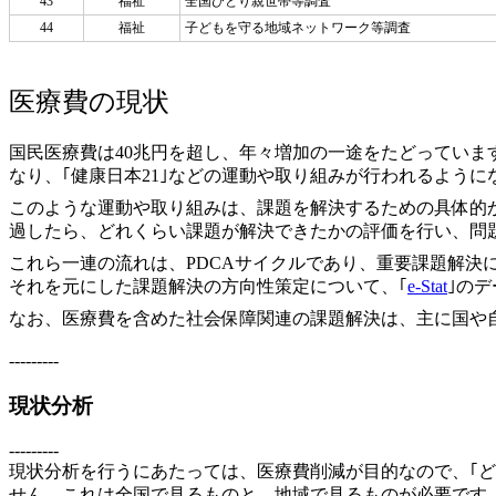
43
福祉
全国ひとり親世帯等調査
44
福祉
子どもを守る地域ネットワーク等調査
医療費の現状
国民医療費は40兆円を超し、年々増加の一途をたどってい
なり、｢健康日本21
｣などの運動や取り組みが行われるように
このような運動や取り組みは、課題を解決するための具体的
過したら、どれくらい課題が解決できたかの評価を行い、問
これら一連の流れは、PDCAサイクルであり、重要課題解決
それを元にした課題解決の方向性策定について、｢
e-Stat
｣の
なお、医療費を含めた社会保障関連の課題解決は、主に国や
---------
現状分析
---------
現状分析を行うにあたっては、医療費削減が目的なので、｢ど
せん。これは全国で見るものと、地域で見るものが必要です