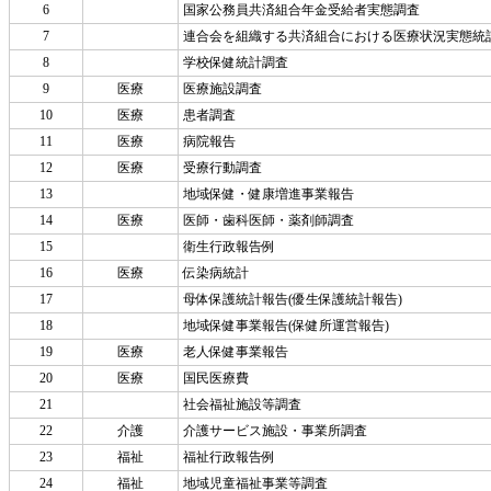
6
国家公務員共済組合年金受給者実態調査
7
連合会を組織する共済組合における医療状況実態統
8
学校保健統計調査
9
医療
医療施設調査
10
医療
患者調査
11
医療
病院報告
12
医療
受療行動調査
13
地域保健・健康増進事業報告
14
医療
医師・歯科医師・薬剤師調査
15
衛生行政報告例
16
医療
伝染病統計
17
母体保護統計報告(優生保護統計報告)
18
地域保健事業報告(保健所運営報告)
19
医療
老人保健事業報告
20
医療
国民医療費
21
社会福祉施設等調査
22
介護
介護サービス施設・事業所調査
23
福祉
福祉行政報告例
24
福祉
地域児童福祉事業等調査