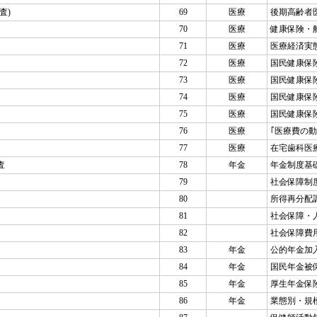
査)
69
医療
後期高齢者
70
医療
健康保険・
71
医療
医療経済実態
72
医療
国民健康保
73
医療
国民健康保
74
医療
国民健康保
75
医療
国民健康保
76
医療
｢医療費の動
77
医療
在宅歯科医
査
78
年金
年金制度基
79
社会保障制
80
所得再分配
81
社会保障・
82
社会保障費
83
年金
公的年金加
84
年金
国民年金被
85
年金
厚生年金保
86
年金
業態別・規