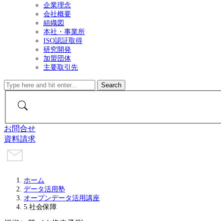
企業理念
会社概要
組織図
本社・事業所
ISO認証取得
研究開発
加盟団体
主要取引先
お問合せ
資料請求
ホーム
データ活用塾
オープンデータ活用講座
5.社会保障