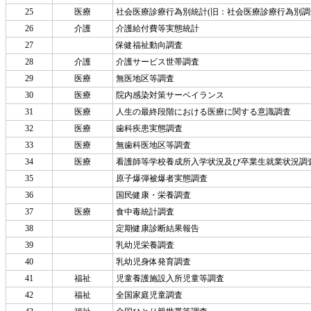
25
医療
社会医療診療行為別統計(旧：社会医療診療行為別調
26
介護
介護給付費等実態統計
27
保健福祉動向調査
28
介護
介護サービス世帯調査
29
医療
無医地区等調査
30
医療
院内感染対策サーベイランス
31
医療
人生の最終段階における医療に関する意識調査
32
医療
歯科疾患実態調査
33
医療
無歯科医地区等調査
34
医療
看護師等学校養成所入学状況及び卒業生就業状況調
35
原子爆弾被爆者実態調査
36
国民健康・栄養調査
37
医療
食中毒統計調査
38
定期健康診断結果報告
39
乳幼児栄養調査
40
乳幼児身体発育調査
41
福祉
児童養護施設入所児童等調査
42
福祉
全国家庭児童調査