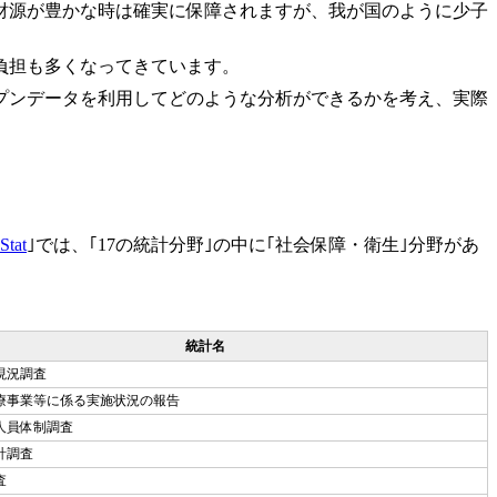
財源が豊かな時は確実に保障されますが、我が国のように少子
費負担も多くなってきています。
プンデータを利用してどのような分析ができるかを考え、実際
Stat
｣では、｢17の統計分野｣の中に｢社会保障・衛生｣分野があ
統計名
現況調査
療事業等に係る実施状況の報告
人員体制調査
計調査
査