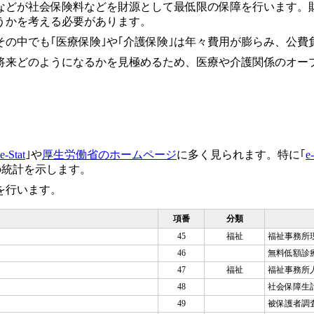
などが社会保険料などを財源として最低限の保障を行います。
うかを考える必要があります。
その中でも｢医療保険｣や｢介護保険｣は年々費用が膨らみ、公
将来どのようになるかを見極めるため、医療や介護関係のオー
e-Stat
｣や
厚生労働省のホームページ
に多く見られます。特に｢
e-
の統計を示します。
を行います。
項番
分類
45
福祉
福祉事務所
46
無料低額診
47
福祉
福祉事務所
48
社会保障生
49
被保護者調