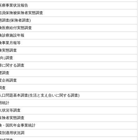
医療事業状況報告
船員保険被保険者実態調査
調査(保険者調査)
険医療給付実態調査
険診療施設年報
険事業月報等
険実態調査
向｣調査
療に関する調査
礎調査
度企画調査
調査
人口問題基本調査(生活と支え合いに関する調査)
用統計
入状況等調査
保険者実態調査
険・国民年金事業統計
模別適用状況調