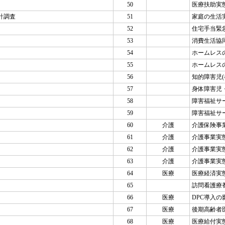
50
医療扶助実
計調査
51
家庭の生活
52
住宅手当緊
53
消費生活協
54
ホームレス
55
ホームレス
56
知的障害児(
57
身体障害児
58
障害福祉サ
59
障害福祉サ
60
介護
介護保険事
61
介護
介護事業実
62
介護
介護事業実
63
介護
介護事業実
64
医療
医療経済実
65
訪問看護療
66
医療
DPC導入
67
医療
後期高齢者
68
医療
医療給付実