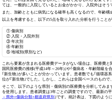
ては、一般的に入院しているとお金がかかり、入院外はそう
また、加齢とともに病気になる確率も高くなるので、年齢構
以上を考慮すると、以下の5点を取り入れた分析を行うこと
① 傷病別
② 入院・入院外別
③ 年次別
④ 年齢別
⑤ 地域別(県別など)
これら要素が含まれる医療費データがない場合は、医療費と
国民医療費の推移(平成14年～26年)｣や｢傷病名・年齢階級
｢新生物｣が多いことが分かっています。患者数でも｢循環器系
位が｢新生物｣でした。しかし、これらは全国ベースのもので
そこで、以下のような県別・傷病別の医療費を分析してみま
を使用します。患者調査は3年ごとの調査ですので、最新の平
－県外×傷病分類×都道府県別
｣です。統計表は、下図のように