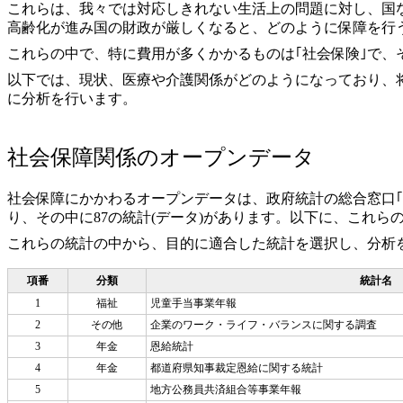
これらは、我々では対応しきれない生活上の問題に対し、国
高齢化が進み国の財政が厳しくなると、どのように保障を行
これらの中で、特に費用が多くかかるものは｢社会保険｣で、
以下では、現状、医療や介護関係がどのようになっており、
に分析を行います。
社会保障関係のオープンデータ
社会保障にかかわるオープンデータは、政府統計の総合窓口｢
り、その中に87の統計(データ)があります。以下に、これら
これらの統計の中から、目的に適合した統計を選択し、分析
項番
分類
統計名
1
福祉
児童手当事業年報
2
その他
企業のワーク・ライフ・バランスに関する調査
3
年金
恩給統計
4
年金
都道府県知事裁定恩給に関する統計
5
地方公務員共済組合等事業年報