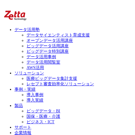
データ活用塾
データサイエンティスト育成支援
オープンデータ活用講座
ビッグデータ活用講座
ビッグデータ特別講座
データ活用事例
データ活用閲覧室
AWS活用
ソリューション
医療ビッグデータ集計支援
レセプト審査効率化ソリューション
事例・実績
導入事例
導入実績
製品
ビッグデータ・BI
国保・医療・介護
ビジネス・ICT
サポート
企業情報