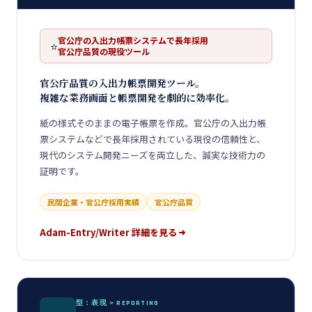
官公庁の入出力帳票システムで長年採用
⭐
官公庁品質の現役ツール
官公庁品質の入出力帳票開発ツール。
複雑な業務画面と帳票開発を劇的に効率化。
紙の様式そのままの電子帳票を作成。官公庁の入出力帳
票システムなどで長年採用されている現役の信頼性と、
現代のシステム開発ニーズを両立した、誠実な技術力の
証明です。
民間企業・官公庁採用実績
官公庁品質
Adam-Entry/Writer 詳細を見る
型：表現 > REPORTING