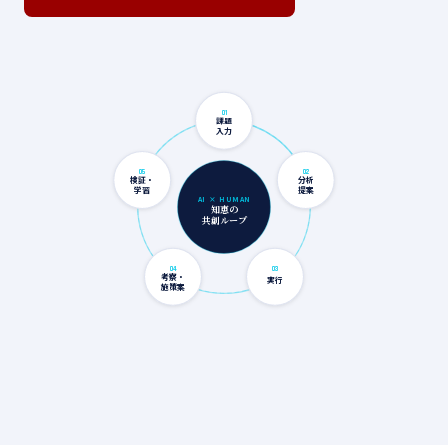
01
課題
入力
05
02
検証・
分析
学習
提案
AI × HUMAN
知恵の
共創ループ
04
03
考察・
実行
施策案