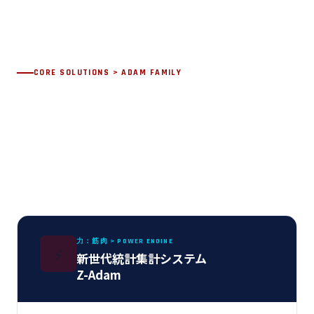
CORE SOLUTIONS > ADAM FAMILY
核心を担う製品群：Adam family
データの入力から加工・集計・レポーティング・分析ま
で、情報系システムに必要な機能を低コスト・高品質・
スピーディーに実現するミドルウェア群。
力：筋肉 > POWER ENGINE
⚡
新世代統計集計システム
Z-Adam