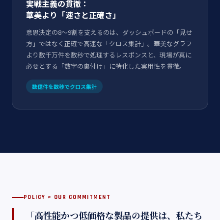
実戦主義の貫徹：
華美より「速さと正確さ」
意思決定の8～9割を支えるのは、ダッシュボードの「見せ
方」ではなく正確で高速な「クロス集計」。華美なグラフ
より数千万件を数秒で処理するレスポンスと、現場が真に
必要とする「数字の裏付け」に特化した実用性を貫徹。
数億件を数秒でクロス集計
POLICY > OUR COMMITMENT
「高性能かつ低価格な製品の提供は、私たち