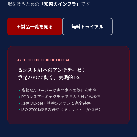
場を救うための
「知恵のインフラ」
です。
製品一覧を見る
無料トライアル
ANTI-THESIS TO HIGH-COST AI
高コストAIへのアンチテーゼ：
手元のPCで動く、実戦的DX
高額なAIサーバーや専門家への依存を排除
RDBレスアーキテクチャで導入即日から稼働
既存のExcel・基幹システムと完全共存
ISO 27001取得の鉄壁セキュリティ（純国産）