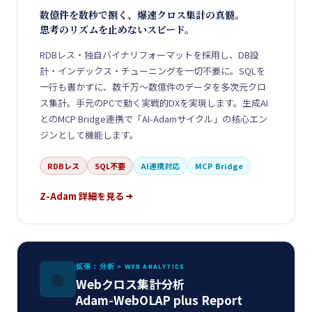
数億件を数秒で捌く、爆速クロス集計の真髄。
思考のリズムを止めないスピード。
RDBレス・独自バイナリフォーマットを採用し、DB設
計・インデックス・チューニングを一切不要に。SQLを
一行も書かずに、数千万～数億件のデータを多次元クロ
ス集計。手元のPCで動く実戦的DXを実現します。生成AI
とのMCP Bridge連携で「AI-Adamサイクル」の核心エン
ジンとして機能します。
RDBレス
SQL不要
AI連携対応
MCP Bridge
Z-Adam 詳細を見る
拡張：分析 > WEB ANALYTICS
🌐
Webクロス集計分析
Adam-WebOLAP plus Report