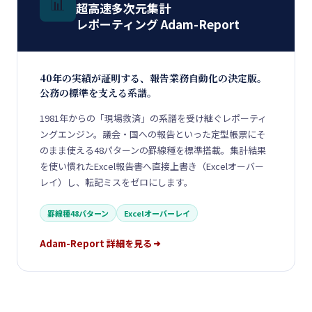
📊
超高速多次元集計
レポーティング Adam-Report
40年の実績が証明する、報告業務自動化の決定版。
公務の標準を支える系譜。
1981年からの「現場救済」の系譜を受け継ぐレポーティ
ングエンジン。議会・国への報告といった定型帳票にそ
のまま使える48パターンの罫線種を標準搭載。集計結果
を使い慣れたExcel報告書へ直接上書き（Excelオーバー
レイ）し、転記ミスをゼロにします。
罫線種48パターン
Excelオーバーレイ
Adam-Report 詳細を見る