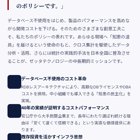
のポリシーです。」
データベース不使用をはじめ、製品のパフォーマンスを高めな
がら開発コストを下げる。そのためのさまざまな創意工夫こ
そ、私たちのポリシーの表れです。あらゆる現場へ「知恵の道
具」を届けるという使命のもと、クロス集計を駆使したデータ
分析・活用、さらには統計の実践的手法を日本全国に普及させ
ることが、ゼッタテクノロジーの中長期的ミッションです。
データベース不使用のコスト革命
💡
RDBレスアーキテクチャにより、高額なDBライセンスやDBA
コストを排除。中小組織でも導入できる「知恵の民主化」を
実現。
40年の実績が証明するコストパフォーマンス
🏆
官公庁から大手民間企業まで、長年にわたり選ばれ続ける理
由は「安くて速くて信頼できる」という実直な価値提供にあ
ります。
既存投資を活かすインフラ思想