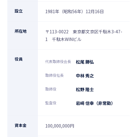
設立
1981年（昭和56年）12月16日
所在地
〒113-0022 東京都文京区千駄木3-47-
1 千駄木WINビル
役員
代表取締役会長
松尾 勝弘
取締役社長
中林 秀之
取締役
松野 隆士
監査役
岩﨑 信幸（非常勤）
資本金
100,000,000円