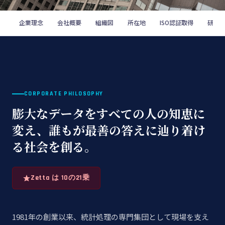
企業理念
会社概要
組織図
所在地
ISO認証取得
研究
CORPORATE PHILOSOPHY
膨大なデータをすべての人の知恵に
変え、誰もが最善の答えに辿り着け
る社会を創る。
Zetta は 10の21乗
1981年の創業以来、統計処理の専門集団として現場を支え