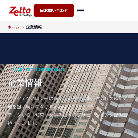
お問い合わせ
ホーム
企業情報
CORPORATE INFORMATION
企業情報
ゼッタテクノロジーは1981年の設立以来、官公庁の統計処
理を担い続けて40余年。
データから「知恵」を生み出すITソリューションを提供し
続けています。