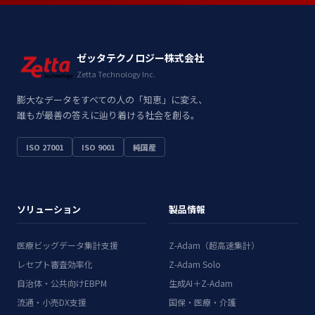
ゼッタテクノロジー株式会社
Zetta Technology Inc.
膨大なデータをすべての人の「知恵」に変え、
誰もが最善の答えに辿り着ける社会を創る。
ISO 27001
ISO 9001
純国産
ソリューション
製品情報
医療ビッグデータ集計支援
Z-Adam（超高速集計）
レセプト審査効率化
Z-Adam Solo
自治体・公共向けEBPM
生成AI＋Z-Adam
流通・小売DX支援
国保・医療・介護