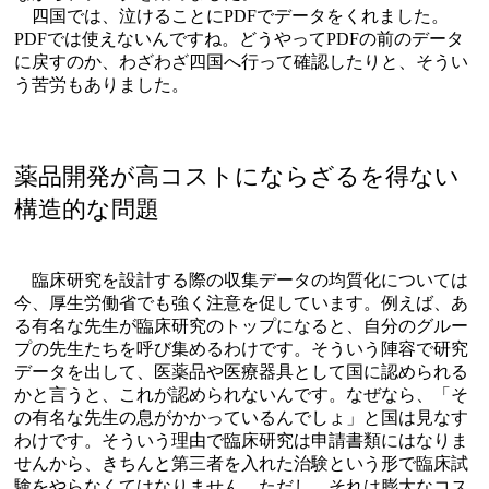
四国では、泣けることにPDFでデータをくれました。
PDFでは使えないんですね。どうやってPDFの前のデータ
に戻すのか、わざわざ四国へ行って確認したりと、そうい
う苦労もありました。
薬品開発が高コストにならざるを得ない
構造的な問題
臨床研究を設計する際の収集データの均質化については
今、厚生労働省でも強く注意を促しています。例えば、あ
る有名な先生が臨床研究のトップになると、自分のグルー
プの先生たちを呼び集めるわけです。そういう陣容で研究
データを出して、医薬品や医療器具として国に認められる
かと言うと、これが認められないんです。なぜなら、「そ
の有名な先生の息がかかっているんでしょ」と国は見なす
わけです。そういう理由で臨床研究は申請書類にはなりま
せんから、きちんと第三者を入れた治験という形で臨床試
験をやらなくてはなりません。ただし、それは膨大なコス