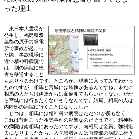
った理由
東日本大震災が
発生し、福島県双
葉郡の原子力発電
所で事故が起こっ
た際、事故現場に
近い精神科病院で
は、別の病院に患
者を移送すること
もありうるわけです。ところが、現地に入ってみてわかっ
たのですが、相馬と宮城には確執があるんですね。未だに
相馬の人たちは伊達からは面倒見てもらいたくない、だか
ら宮城には行きたくないそうなんです。結局、相馬の人は
内陸部の病院に行くことになりました。
じつは、相馬には精神科の病院はただの1か所もなく、
これは昔起こった相馬事件の影響なのだそうです。精神科
の病院は南相馬にあったのですが、南相馬は全員、強制退
去になりましたから、入院患者さんは内陸部の病院に行き