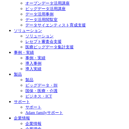
オープンデータ活用講座
ビッグデータ活用講座
データ活用事例
データ活用閲覧室
データサイエンティスト育成支援
ソリューション
ソリューション
レセプト審査会支援
医療ビッグデータ集計支援
事例・実績
事例・実績
導入事例
導入実績
製品
製品
ビッグデータ・BI
国保・医療・介護
ビジネス・ICT
サポート
サポート
Adam familyサポート
企業情報
企業情報