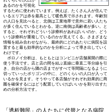
れくらいの人口が
あるのかを可視化
するために使われています。例えば、たくさん人が住んで
いるエリアは赤を最高として暖色系で示されます。年齢別
の人口を見比べると、北側は工業地帯で意外に若い人たち
が多く住んでいるとわかる。逆に南側は高齢者が多い。と
すると、それぞれどういう診療科があればいいのか、どう
いう診療科が重複しているのかが見えてくる。さまざまな
情報を組み合わせながら、最終的にどのあたりに病院を設
置すると最も効率的なのかを分析によって導き出していく
わけです。
ボロノイ分析は、もともとはコンビニが店舗展開の際に
使う手法です。店と店の間を結ぶ直線に垂直二等分線を引
き、自分の店から隣の店までがすべて等間隔になるように
切っていったポリゴンの中に、どのくらいの人口が入って
いるかを見ます。そうやって各店舗がそれぞれ効果的に商
圏を確保するにはどう配置していけばいいかを割り出すた
めの分析方法です。
「透析難民」の人たちに代替となる病院