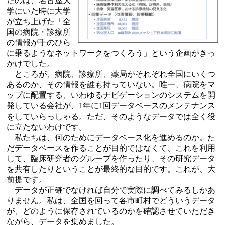
たのは、名古屋大
学にいた時に大学
が立ち上げた「全
国の病院・診療所
の情報が手のひら
に乗るようなネットワークをつくろう」という企画がきっ
かけでした。
ところが、病院、診療所、薬局がそれぞれ全国にいくつ
あるのか、その情報を誰も持っていない。唯一、病院をマ
ップに配置する、いわゆるナビゲーションのシステムを開
発している会社が、1年に1回データベースのメンテナンス
をしていらっしゃる。ただ、そのようなデータでは全く役
に立たないわけです。
私たちは、何のためにデータベース化を進めるのか。た
だデータベースを作ることが目的ではなくて、これを利用
して、臨床研究者のグループを作ったり、その研究データ
を共有したりということが最終的な目的です。これが、大
前提です。
データが正確でなければ自分で実際に調べてみるしかあ
りません。私は、全国を回って各市町村でどういうデータ
が、どのように保存されているのかを確認させていただき
ながら、データを集めました。